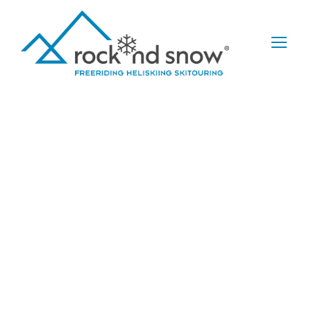
Andy Hetz
Reisen
News
0
Zermatt 2022 –
2 Wochen
Pulver, Firn &
Dolce Vita