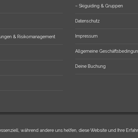
– Skiguiding & Gruppen
Datenschutz
Impressum
erungen & Risikomanagement
Allgemeine Geschäftsbedingu
Deine Buchung
© ROCK'nd SNOW Berg- und Skischule, 2025.
essenziell, während andere uns helfen, diese Website und Ihre Erfah