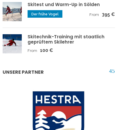
Skitest und Warm-Up in Sölden
395 €
Der frühe Vogel
From
Skitechnik-Training mit staatlich
geprüftem Skilehrer
100 €
From
UNSERE PARTNER
ROCK’nd SNOW OUTDOOR SPORTS
PEAK PERFORMANCE
ARVA
GENERATION SNOW
SALOMON
HESTRA
CONTOUR
FRITSCHI
MSR